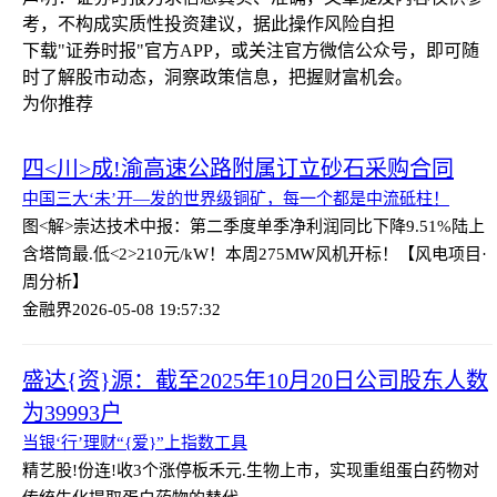
考，不构成实质性投资建议，据此操作风险自担
下载"证券时报"官方APP，或关注官方微信公众号，即可随
时了解股市动态，洞察政策信息，把握财富机会。
为你推荐
四<川>成!渝高速公路附属订立砂石采购合同
中国三大‘未’开—发的世界级铜矿，每一个都是中流砥柱！
图<解>崇达技术中报：第二季度单季净利润同比下降9.51%
陆上
含塔筒最.低<2>210元/kW！本周275MW风机开标！【风电项目·
周分析】
金融界
2026-05-08 19:57:32
盛达{资}源：截至2025年10月20日公司股东人数
为39993户
当银‘行’理财“{爱}”上指数工具
精艺股!份连!收3个涨停板
禾元.生物上市，实现重组蛋白药物对