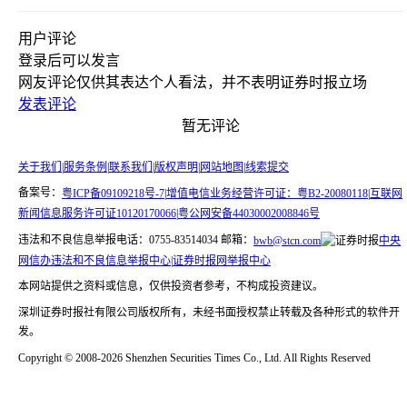
用户评论
登录
后可以发言
网友评论仅供其表达个人看法，并不表明证券时报立场
发表评论
暂无评论
关于我们
|
服务条例
|
联系我们
|
版权声明
|
网站地图
|
线索提交
备案号：
粤ICP备09109218号-7
|
增值电信业务经营许可证：粤B2-20080118
|
互联网
新闻信息服务许可证10120170066
|
粤公网安备44030002008846号
违法和不良信息举报电话：0755-83514034 邮箱：
bwb@stcn.com
中央
网信办违法和不良信息举报中心
|
证券时报网举报中心
本网站提供之资料或信息，仅供投资者参考，不构成投资建议。
深圳证券时报社有限公司版权所有，未经书面授权禁止转载及各种形式的软件开
发。
Copyright © 2008-2026 Shenzhen Securities Times Co., Ltd. All Rights Reserved