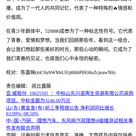
播，成为了一代人的共同记忆，代表了一种特殊的🔥情感和
价值观。
在青少年群体中，520886成😎为了一种标志性符号。它代表
了青春、爱情和梦想。当我们回顾那些年，看到这一组合，
会让我们想起那些美好的时光，那些心动的瞬间。它成为了
我们青春的见证，也是我们心中永恒的秘密。
校对：陈嘉映(mC6ybWMsUEtjt6hbPtHJduZcjeawNh)
责任编辑： 闾丘露薇
亚.威股份（002559）：中标山东兴诺再生资源有限公司采购
项目，中标金额为3246.00万元
山{东}黄金发{布}前三季预增公告 净利润同比增长
83.90%~98.50%
中<国>汽研、;理想汽车、东风柳汽就理想i8碰撞测试相关事
件发布联合声明
声明：证券时报力求信息真实、准确，文章提及内容仅供参