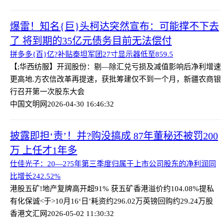
爆雷！知名{巨}头柯达突然宣布：可能撑不下去
了 将到期的35亿元债务目前无法偿付
拼多多{百}亿?补贴泰坦军团27寸显示器低至859.5
【;华西纺服】开润股份：剔—除汇兑亏损及减值影响后净利增速
更高
地.方农信改革再提速，获批筹建仅不到一个月，新疆农商银
行召开第一次股东大会
中国文明网
2026-04-30 16:46:32
披露即担‘责’！并?购没搞成 87年董秘还被罚200
万 上任才1年多
仕佳光子：20—2?5年第三季度归属于上市公司股东的净利润同
比增长242.52%
港股五矿!地产复牌高开超91% 获五矿香港溢价约104.08%提私
有化
保诚<于>10月16‘日’耗资约296.02万英镑回购约29.24万股
香港文汇网
2026-05-02 11:30:32