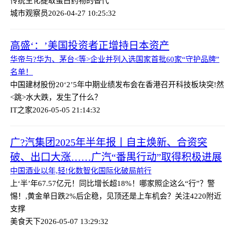
传统生化提取蛋白药物的替代
城市观察员
2026-04-27 10:25:32
高盛‘：’美国投资者正增持日本资产
华帝与?华为、茅台<等>企业并列入选国家首批60家“守护品牌”
名单！
中国建材股份20‘2’5年中期业绩发布会在香港召开
科技板块突!然
<跳>水大跌，发生了什么？
IT之家
2026-05-05 21:14:32
广?汽集团2025年半年报丨自主焕新、合资突
破、出口大涨……广汽“番禺行动”取得积极进展
中国酒业以年,轻!化数智化国际化破局前行
上‘半’年67.57亿元！同比增长超18%！哪家照企这么“行”？
警
惕！,黄金单日跌2%后企稳，见顶还是上车机会？关注4220附近
支撑
美食天下
2026-05-07 13:29:32